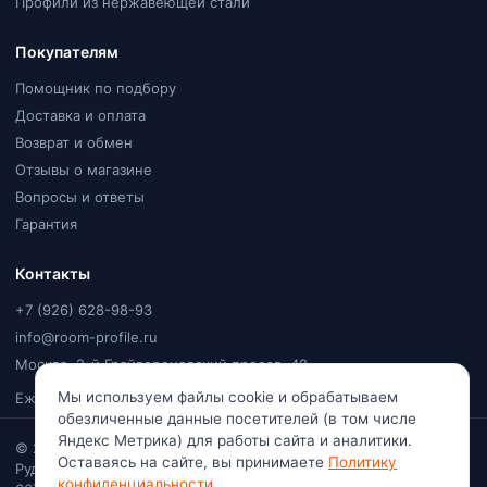
Профили из нержавеющей стали
Покупателям
Помощник по подбору
Доставка и оплата
Возврат и обмен
Отзывы о магазине
Вопросы и ответы
Гарантия
Контакты
+7 (926) 628-98-93
info@room-profile.ru
Москва, 2-й Грайвороновский проезд, 48
Мы используем файлы cookie и обрабатываем
Ежедневно, 9:00–20:00
обезличенные данные посетителей (в том числе
Яндекс Метрика) для работы сайта и аналитики.
© 2026
Room Profile
. Все права защищены. Ваулин Константин
Оставаясь на сайте, вы принимаете
Политику
Рудольфович · Самозанятый (плательщик НПД) · ИНН
конфиденциальности
.