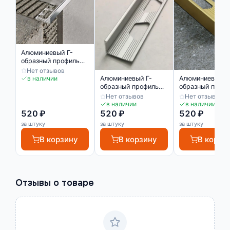
Алюминиевый Г-
образный профиль
для керамических
Нет отзывов
плиток ПО Г6
в наличии
Алюминиевый Г-
Алюминиевый Г
серебро глянец
образный профиль
образный проф
для керамических
для керамическ
Нет отзывов
Нет отзывов
плиток ПО Г6
плиток ПО Г6 з
в наличии
в наличии
серебро матовое
матовое
520 ₽
520 ₽
520 ₽
за штуку
за штуку
за штуку
В корзину
В корзину
В корзи
Отзывы о товаре