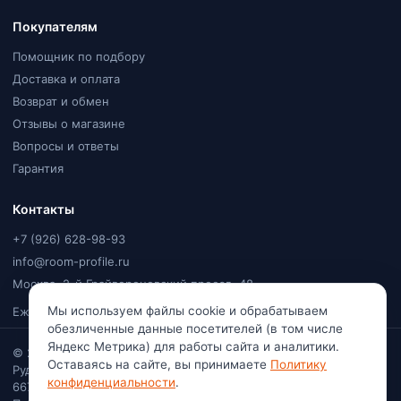
Покупателям
Помощник по подбору
Доставка и оплата
Возврат и обмен
Отзывы о магазине
Вопросы и ответы
Гарантия
Контакты
+7 (926) 628-98-93
info@room-profile.ru
Москва, 2-й Грайвороновский проезд, 48
Мы используем файлы cookie и обрабатываем
Ежедневно, 9:00–20:00
обезличенные данные посетителей (в том числе
Яндекс Метрика) для работы сайта и аналитики.
© 2026
Room Profile
. Все права защищены. Ваулин Константин
Оставаясь на сайте, вы принимаете
Политику
Рудольфович · Самозанятый (плательщик НПД) · ИНН
конфиденциальности
.
667113741222