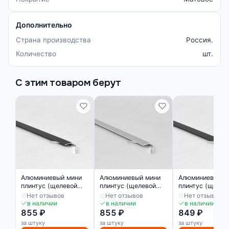
Дополнительно
Страна производства
Россия.
Количество
шт.
С этим товаром берут
Алюминиевый мини
Алюминиевый м
Алюминиевый мини
плинтус (щелевой
плинтус (щелев
плинтус (щелевой
микроплинтус)
микроплинтус)
микроплинтус)
Нет отзывов
Нет отзывов
Нет отзывов
ПО-189 черный
ПО-219 черный
ПО-189 серебро
в наличии
в наличии
в наличии
матовый
855 ₽
855 ₽
849 ₽
за штуку
за штуку
за штуку