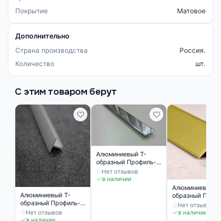
Покрытие
Матовое
Дополнительно
Страна производства
Россия.
Количество
шт.
С этим товаром берут
Алюминиевый Т-
образный Профиль-
порожек ПТ 10
Нет отзывов
серебро глянец
в наличии
Алюминиевый Т
Алюминиевый Т-
образный Проф
образный Профиль-
порожек ПТ 10
Нет отзывов
порожек ПТ 10
золото матовое
Нет отзывов
в наличии
серебро матовое
в наличии