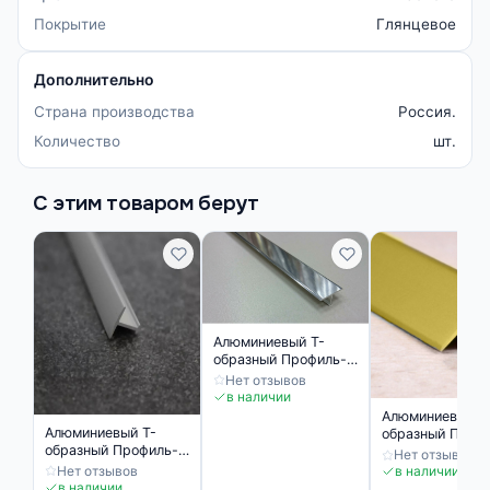
Покрытие
Глянцевое
Дополнительно
Страна производства
Россия.
Количество
шт.
С этим товаром берут
Алюминиевый Т-
образный Профиль-
порожек ПТ 10
Нет отзывов
серебро глянец
в наличии
Алюминиевый Т
Алюминиевый Т-
образный Проф
образный Профиль-
порожек ПТ 10
Нет отзывов
порожек ПТ 10
золото матовое
Нет отзывов
в наличии
серебро матовое
в наличии