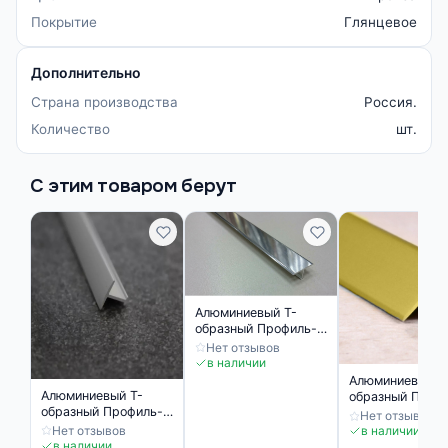
Покрытие
Глянцевое
Дополнительно
Страна производства
Россия.
Количество
шт.
С этим товаром берут
Алюминиевый Т-
образный Профиль-
порожек ПТ 10
Нет отзывов
серебро глянец
в наличии
Алюминиевый Т
Алюминиевый Т-
образный Проф
образный Профиль-
порожек ПТ 10
Нет отзывов
порожек ПТ 10
золото матовое
Нет отзывов
в наличии
серебро матовое
в наличии