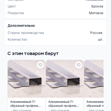
Цвет
Бронза
Покрытие
Матовое
Дополнительно
Страна производства
Россия.
Количество
шт.
С этим товаром берут
Алюминиевый П-
Алюминиевый П-
Алюминиевый П
образный профиль
образный профиль
образный проф
под керамическую
под керамическую
под керамичес
Нет отзывов
Нет отзывов
Нет отзывов