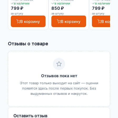
плитку ПО П20х10
плитку ПО П20х10
плитку ПО П20
в наличии
в наличии
в наличии
799 ₽
850 ₽
799 ₽
за штуку
за штуку
за штуку
В корзину
В корзину
В корзи
Отзывы о товаре
Отзывов пока нет
Этот товар только выходит на сайт — оценки
появятся здесь после первых покупок. Без
выдуманных отзывов и накруток.
Оставить отзыв