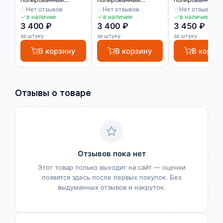
профиль ЛПО-8
профиль ЛПО-8
профиль ЛПО-9
Нет отзывов
Нет отзывов
Нет отзывов
в наличии
в наличии
в наличии
3 400 ₽
3 400 ₽
3 450 ₽
за штуку
за штуку
за штуку
В корзину
В корзину
В корзи
Отзывы о товаре
Отзывов пока нет
Этот товар только выходит на сайт — оценки
появятся здесь после первых покупок. Без
выдуманных отзывов и накруток.