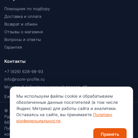
Помощник по подбору
Доставка и оплата
Возврат и обмен
Отзывы о магазине
Вопросы и ответы
Гарантия
Контакты
+7 (926) 628-98-93
info@room-profile.ru
Москва, 2-й Грайвороновский проезд, 48
Мы используем файлы cookie и обрабатываем
Ежедневно, 9:00–20:00
обезличенные данные посетителей (в том числе
Яндекс Метрика) для работы сайта и аналитики.
© 2026
Room Profile
. Все права защищены. Ваулин Константин
Оставаясь на сайте, вы принимаете
Политику
Рудольфович · Самозанятый (плательщик НПД) · ИНН
конфиденциальности
.
667113741222
Публичная оферта
·
Политика
конфиденциальности
·
Согласие на обработку персональных
Принять