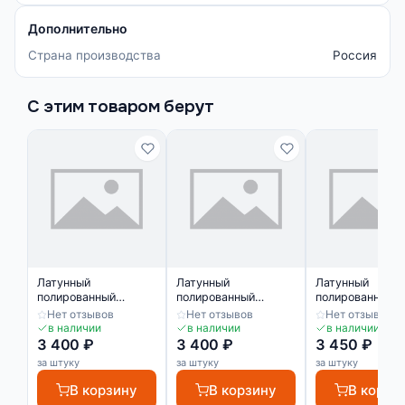
Дополнительно
Страна производства
Россия
С этим товаром берут
Латунный
Латунный
Латунный
полированный
полированный
полированный
профиль ЛПО-8
профиль ЛПО-8
профиль ЛПО-9
Нет отзывов
Нет отзывов
Нет отзывов
в наличии
в наличии
в наличии
3 400 ₽
3 400 ₽
3 450 ₽
за штуку
за штуку
за штуку
В корзину
В корзину
В корзи