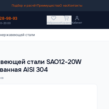
Подбор и расчёт
Преимущества
О нас
Контакты
628-98-93
Избранное
Корзина
Кабинет
00–20:00
 нержавеющей стали
авеющей стали SAO12-20W
анная AISI 304
вов