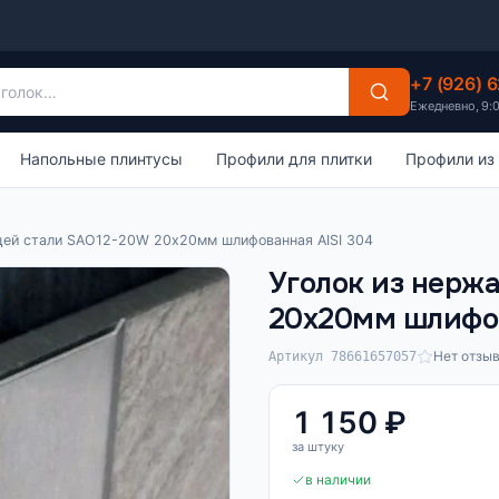
+7 (926) 
Ежедневно, 9:
Напольные плинтусы
Профили для плитки
Профили из
щей стали SAO12-20W 20х20мм шлифованная AISI 304
Уголок из нерж
20х20мм шлифов
Нет отзы
Артикул 78661657057
1 150 ₽
за штуку
в наличии