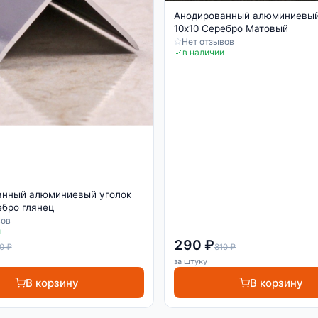
Анодированный алюминиевый
10х10 Серебро Матовый
Нет отзывов
в наличии
анный алюминиевый уголок
ебро глянец
вов
и
290 ₽
0 ₽
310 ₽
за штуку
В корзину
В корзину