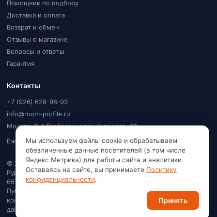
Помощник по подбору
Доставка и оплата
Возврат и обмен
Отзывы о магазине
Вопросы и ответы
Гарантия
Контакты
+7 (926) 628-98-93
info@room-profile.ru
Москва, 2-й Грайвороновский проезд, 48
Мы используем файлы cookie и обрабатываем
Ежедневно, 9:00–20:00
обезличенные данные посетителей (в том числе
Яндекс Метрика) для работы сайта и аналитики.
© 2026
Room Profile
. Все права защищены. Ваулин Константин
Оставаясь на сайте, вы принимаете
Политику
Рудольфович · Самозанятый (плательщик НПД) · ИНН
конфиденциальности
.
667113741222
Публичная оферта
·
Политика
конфиденциальности
·
Согласие на обработку персональных
Принять
данных