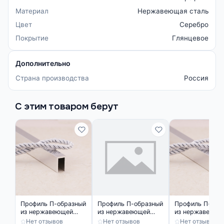
Материал
Нержавеющая сталь
Цвет
Серебро
Покрытие
Глянцевое
Дополнительно
Страна производства
Россия
С этим товаром берут
Профиль П-образный
Профиль П-образный
Профиль П-обр
из нержавеющей
из нержавеющей
из нержавеюще
стали SUP03-10H
стали SUP03-10H
стали SUP051 
Нет отзывов
Нет отзывов
Нет отзывов