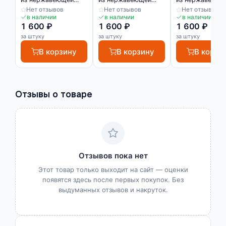
стали SUP03-10H
стали SUP03-10H
стали SUP051 
Нет отзывов
Нет отзывов
Нет отзывов
2700 10х3 мм
2700 10х3 мм
10х5 мм
в наличии
в наличии
в наличии
1 600 ₽
1 600 ₽
1 600 ₽
за штуку
за штуку
за штуку
В корзину
В корзину
В корзи
Отзывы о товаре
Отзывов пока нет
Этот товар только выходит на сайт — оценки
появятся здесь после первых покупок. Без
выдуманных отзывов и накруток.