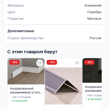
Материал
Алюминий
Цвет
Серебро
Покрытие
Матовое
Дополнительно
Страна производства
Россия
С этим товаром берут
−6%
−5%
−6%
Анодированный
Анодированный
алюминиевый у
алюминиевый уголок
10х10 Серебро
Нет отзывов
10х10 Серебро
Нет отзывов
Матовый
в наличии
Матовый
в наличии