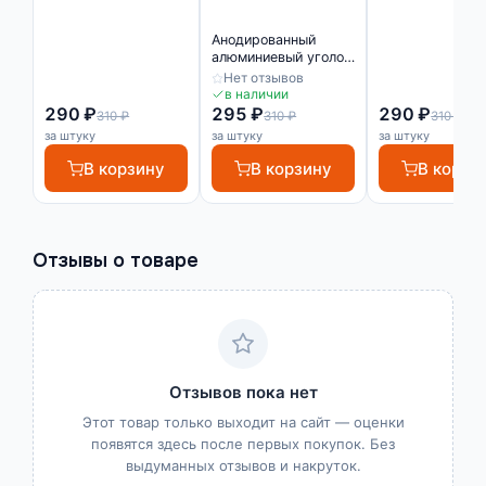
Анодированный
алюминиевый уголок
10х10 Серебро
Нет отзывов
глянец
в наличии
290 ₽
295 ₽
290 ₽
310 ₽
310 ₽
310 ₽
за штуку
за штуку
за штуку
В корзину
В корзину
В корзи
Отзывы о товаре
Отзывов пока нет
Этот товар только выходит на сайт — оценки
появятся здесь после первых покупок. Без
выдуманных отзывов и накруток.