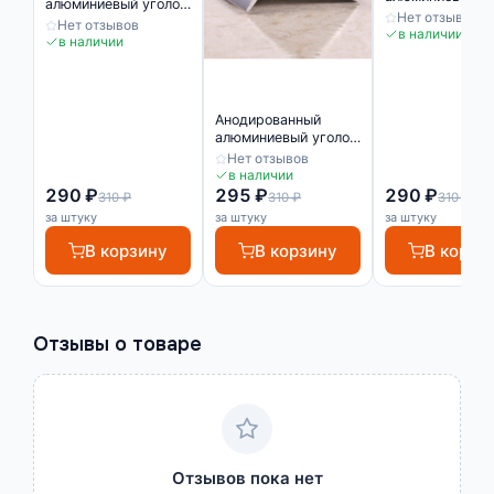
алюминиевый уголок
10х10 Серебро
Нет отзывов
10х10 Серебро
Нет отзывов
Матовый
в наличии
Матовый
в наличии
Анодированный
алюминиевый уголок
10х10 Серебро
Нет отзывов
глянец
в наличии
290 ₽
295 ₽
290 ₽
310 ₽
310 ₽
310 ₽
за штуку
за штуку
за штуку
В корзину
В корзину
В корзи
Отзывы о товаре
Отзывов пока нет