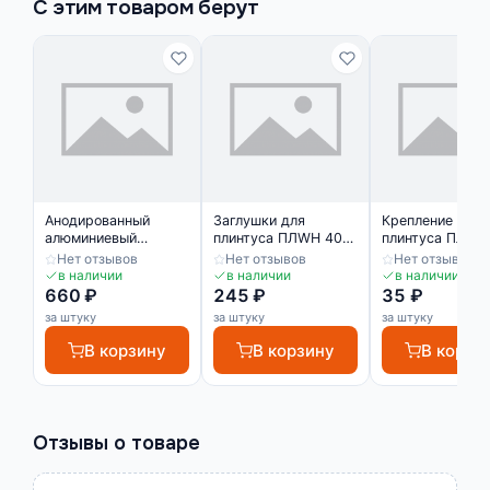
С этим товаром берут
Анодированный
Заглушки для
Крепление для
алюминиевый
плинтуса ПЛWH 40
плинтуса ПЛWH
плинтус с
мм (пара) Серебро
мм
Нет отзывов
Нет отзывов
Нет отзывов
креплением 40 мм
матовое
в наличии
в наличии
в наличии
ПЛWH Серебро
660 ₽
245 ₽
35 ₽
матовый
за штуку
за штуку
за штуку
В корзину
В корзину
В корзи
Отзывы о товаре