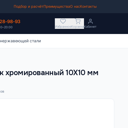
Подбор и расчёт
Преимущества
О нас
Контакты
628-98-93
Избранное
Корзина
Кабинет
00–20:00
 нержавеющей стали
к хромированный 10Х10 мм
вов