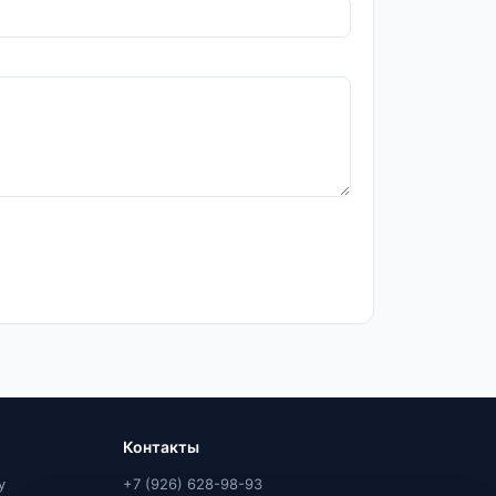
Контакты
у
+7 (926) 628-98-93