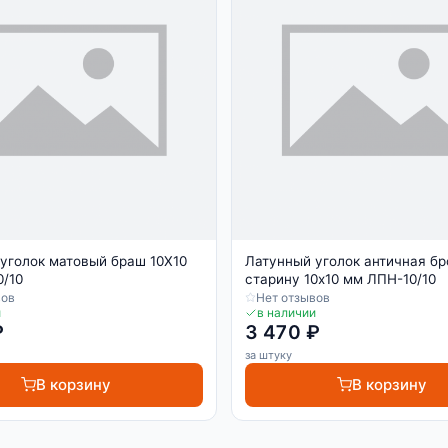
уголок матовый браш 10Х10
Латунный уголок античная бр
/10
старину 10х10 мм ЛПН-10/10
вов
Нет отзывов
и
в наличии
₽
3 470 ₽
за штуку
В корзину
В корзину