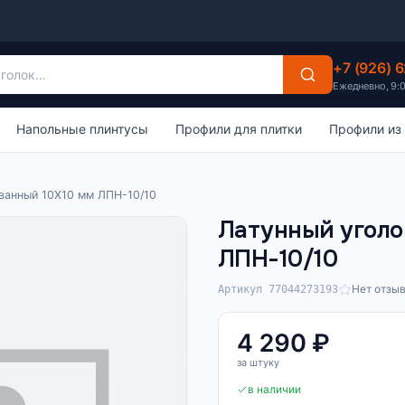
+7 (926) 
Ежедневно, 9:
Напольные плинтусы
Профили для плитки
Профили из
ванный 10Х10 мм ЛПН-10/10
Латунный уголо
ЛПН-10/10
Нет отзы
Артикул 77044273193
4 290 ₽
за штуку
в наличии