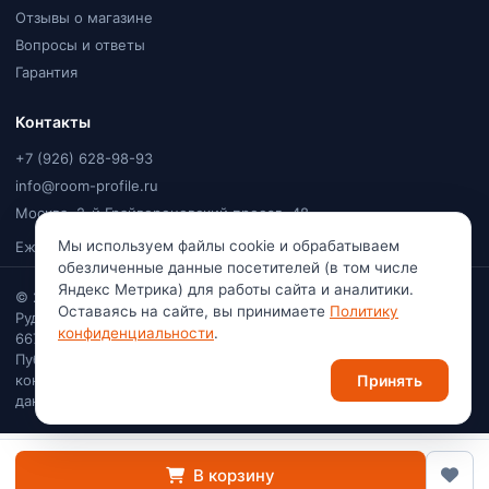
Отзывы о магазине
Вопросы и ответы
Гарантия
Контакты
+7 (926) 628-98-93
info@room-profile.ru
Москва, 2-й Грайвороновский проезд, 48
Мы используем файлы cookie и обрабатываем
Ежедневно, 9:00–20:00
обезличенные данные посетителей (в том числе
Яндекс Метрика) для работы сайта и аналитики.
© 2026
Room Profile
. Все права защищены. Ваулин Константин
Оставаясь на сайте, вы принимаете
Политику
Рудольфович · Самозанятый (плательщик НПД) · ИНН
конфиденциальности
.
667113741222
Публичная оферта
·
Политика
конфиденциальности
·
Согласие на обработку персональных
Принять
данных
В корзину