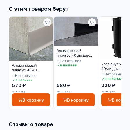
С этим товаром берут
Алюминиевый
плинтус 40мм для
пола черный
Нет отзывов
Угол внутренни
матовый
в наличии
Алюминиевый
40мм для плинт
плинтус 40мм
черный
Нет отзывов
матовое серебро
Нет отзывов
в наличии
в наличии
570 ₽
580 ₽
220 ₽
за штуку
за штуку
за штуку
В корзину
В корзину
В корзи
Отзывы о товаре