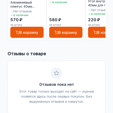
Угол внутренни
матовый
в наличии
Алюминиевый
40мм для плинт
плинтус 40мм
черный
Нет отзывов
матовое серебро
Нет отзывов
в наличии
в наличии
570 ₽
580 ₽
220 ₽
за штуку
за штуку
за штуку
В корзину
В корзину
В корзи
Отзывы о товаре
Отзывов пока нет
Этот товар только выходит на сайт — оценки
появятся здесь после первых покупок. Без
выдуманных отзывов и накруток.