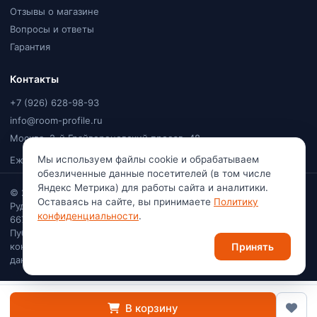
Отзывы о магазине
Вопросы и ответы
Гарантия
Контакты
+7 (926) 628-98-93
info@room-profile.ru
Москва, 2-й Грайвороновский проезд, 48
Мы используем файлы cookie и обрабатываем
Ежедневно, 9:00–20:00
обезличенные данные посетителей (в том числе
Яндекс Метрика) для работы сайта и аналитики.
© 2026
Room Profile
. Все права защищены. Ваулин Константин
Оставаясь на сайте, вы принимаете
Политику
Рудольфович · Самозанятый (плательщик НПД) · ИНН
конфиденциальности
.
667113741222
Публичная оферта
·
Политика
конфиденциальности
·
Согласие на обработку персональных
Принять
данных
В корзину