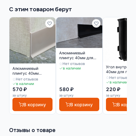
С этим товаром берут
Алюминиевый
плинтус 40мм для
пола черный
Нет отзывов
Угол внутренни
матовый
в наличии
Алюминиевый
40мм для плинт
плинтус 40мм
черный
Нет отзывов
матовое серебро
Нет отзывов
в наличии
в наличии
570 ₽
580 ₽
220 ₽
за штуку
за штуку
за штуку
В корзину
В корзину
В корзи
Отзывы о товаре