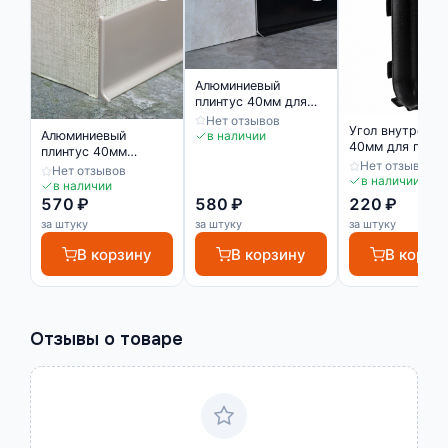
Алюминиевый
плинтус 40мм для
пола черный
Нет отзывов
Угол внутренни
матовый
в наличии
Алюминиевый
40мм для плинт
плинтус 40мм
черный
Нет отзывов
матовое серебро
Нет отзывов
в наличии
в наличии
570 ₽
580 ₽
220 ₽
за штуку
за штуку
за штуку
В корзину
В корзину
В корзи
Отзывы о товаре