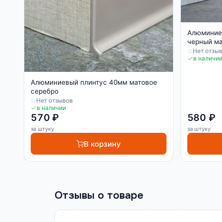
Алюминие
черный м
Нет отзы
в наличи
Алюминиевый плинтус 40мм матовое
серебро
Нет отзывов
в наличии
570 ₽
580 ₽
за штуку
за штуку
В корзину
Отзывы о товаре