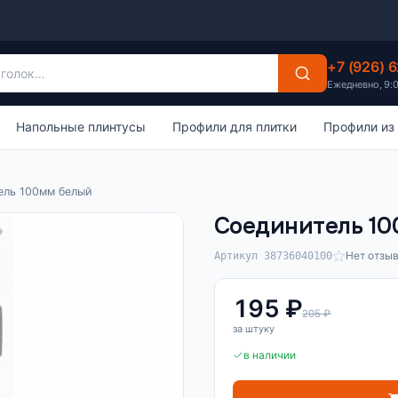
+7 (926) 
Ежедневно, 9:
Напольные плинтусы
Профили для плитки
Профили из
ель 100мм белый
Соединитель 1
Нет отзы
Артикул 38736040100
195 ₽
205 ₽
за штуку
в наличии