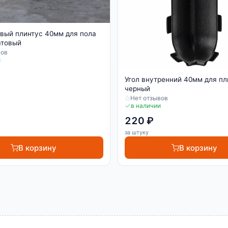
вый плинтус 40мм для пола
атовый
вов
и
Угол внутренний 40мм для пл
черный
Нет отзывов
в наличии
220 ₽
за штуку
В корзину
В корзину