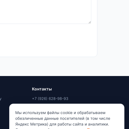
Контакты
у
+7 (926) 628-98-93
info@room-profile.ru
Мы используем файлы cookie и обрабатываем
Москва, 2-й Грайвороновский
обезличенные данные посетителей (в том числе
проезд, 48
Яндекс Метрика) для работы сайта и аналитики.
Ежедневно, 9:00–20:00