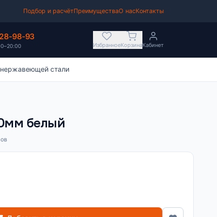
Подбор и расчёт
Преимущества
О нас
Контакты
628-98-93
Избранное
Корзина
Кабинет
00–20:00
 нержавеющей стали
00мм белый
вов