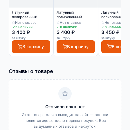
Латунный
Латунный
Латунный
полированный
полированный
полированный
профиль ЛПО-8
профиль ЛПО-8
профиль ЛПО-9
Нет отзывов
Нет отзывов
Нет отзывов
в наличии
в наличии
в наличии
3 400 ₽
3 400 ₽
3 450 ₽
за штуку
за штуку
за штуку
В корзину
В корзину
В корзи
Отзывы о товаре
Отзывов пока нет
Этот товар только выходит на сайт — оценки
появятся здесь после первых покупок. Без
выдуманных отзывов и накруток.