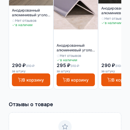
Анодированный
Анодированный
алюминиевый у
алюминиевый уголок
10х10 Серебро
Нет отзывов
10х10 Серебро
Нет отзывов
Матовый
в наличии
Матовый
в наличии
Анодированный
алюминиевый уголок
10х10 Серебро
Нет отзывов
глянец
в наличии
290 ₽
295 ₽
290 ₽
310 ₽
310 ₽
310 ₽
за штуку
за штуку
за штуку
В корзину
В корзину
В корзи
Отзывы о товаре