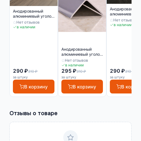
Анодированный
Анодированный
алюминиевый у
алюминиевый уголок
10х10 Серебро
Нет отзывов
10х10 Серебро
Нет отзывов
Матовый
в наличии
Матовый
в наличии
Анодированный
алюминиевый уголок
10х10 Серебро
Нет отзывов
глянец
в наличии
290 ₽
295 ₽
290 ₽
310 ₽
310 ₽
310 ₽
за штуку
за штуку
за штуку
В корзину
В корзину
В корзи
Отзывы о товаре