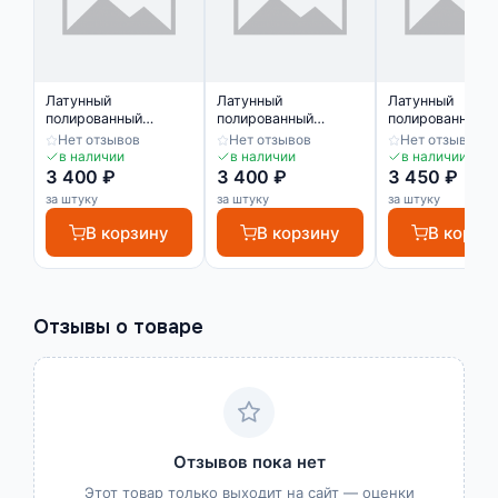
Латунный
Латунный
Латунный
полированный
полированный
полированный
профиль ЛПО-8
профиль ЛПО-8
профиль ЛПО-9
Нет отзывов
Нет отзывов
Нет отзывов
в наличии
в наличии
в наличии
3 400 ₽
3 400 ₽
3 450 ₽
за штуку
за штуку
за штуку
В корзину
В корзину
В корзи
Отзывы о товаре
Отзывов пока нет
Этот товар только выходит на сайт — оценки