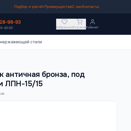
Подбор и расчёт
Преимущества
О нас
Контакты
628-98-93
Избранное
Корзина
Кабинет
00–20:00
 нержавеющей стали
 античная бронза, под
м ЛПН-15/15
вов