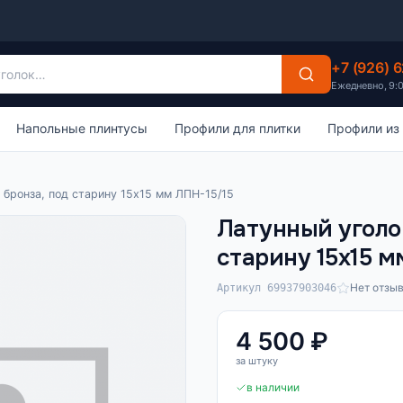
+7 (926) 
Ежедневно, 9:
Напольные плинтусы
Профили для плитки
Профили из
 бронза, под старину 15х15 мм ЛПН-15/15
Латунный уголок
старину 15х15 м
Нет отзы
Артикул 69937903046
4 500 ₽
за штуку
в наличии