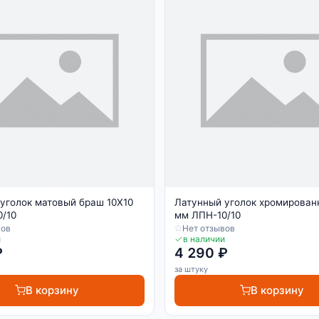
уголок матовый браш 10Х10
Латунный уголок хромирован
/10
мм ЛПН-10/10
вов
Нет отзывов
и
в наличии
₽
4 290 ₽
за штуку
В корзину
В корзину