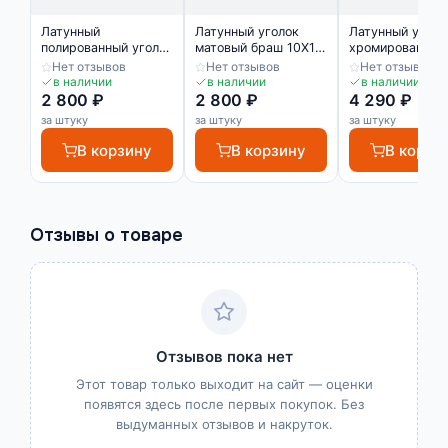
Латунный
Латунный уголок
Латунный уголо
полированный уголок
матовый браш 10Х10
хромированный
10х10 мм ЛПН-10/10
мм ЛПН-10/10
10Х10 мм ЛПН-1
Нет отзывов
Нет отзывов
Нет отзывов
в наличии
в наличии
в наличии
2 800 ₽
2 800 ₽
4 290 ₽
за штуку
за штуку
за штуку
В корзину
В корзину
В корзи
Отзывы о товаре
Отзывов пока нет
Этот товар только выходит на сайт — оценки
появятся здесь после первых покупок. Без
выдуманных отзывов и накруток.