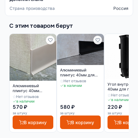
Страна производства
Россия
С этим товаром берут
Алюминиевый
плинтус 40мм для
пола черный
Нет отзывов
Угол внутренни
матовый
в наличии
Алюминиевый
40мм для плинт
плинтус 40мм
черный
Нет отзывов
матовое серебро
Нет отзывов
в наличии
в наличии
570 ₽
580 ₽
220 ₽
за штуку
за штуку
за штуку
В корзину
В корзину
В корзи