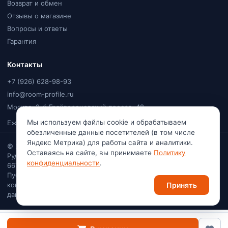
Возврат и обмен
Отзывы о магазине
Вопросы и ответы
Гарантия
Контакты
+7 (926) 628-98-93
info@room-profile.ru
Москва, 2-й Грайвороновский проезд, 48
Мы используем файлы cookie и обрабатываем
Ежедневно, 9:00–20:00
обезличенные данные посетителей (в том числе
Яндекс Метрика) для работы сайта и аналитики.
© 2026
Room Profile
. Все права защищены. Ваулин Константин
Оставаясь на сайте, вы принимаете
Политику
Рудольфович · Самозанятый (плательщик НПД) · ИНН
конфиденциальности
.
667113741222
Публичная оферта
·
Политика
Принять
конфиденциальности
·
Согласие на обработку персональных
данных